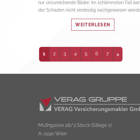
nur unzureichende Bilder: Im schlimmsten Fall ka
der Schaden nicht eindeutig nachgewiesen werde
WEITERLESEN
1
2
3
4
5
6
7
Muthgasse 28/2.Stock (Stiege 1)
A-1190 Wien