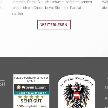
nn
kommen. Damit Sie unbeschwert losfahren können,
Wah
n.
lohnt sich ein Check, bevor Sie in die Radsaison
die
starten.
WEITERLESEN
T
N
K