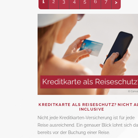
1
2
3
4
5
6
7
KREDITKARTE ALS REISESCHUTZ? NICHT A
INCLUSIVE
Nicht jede Kreditkarten-Versicherung ist für jede
Reise ausreichend. Ein genauer Blick lohnt sich d
bereits vor der Buchung einer Reise.