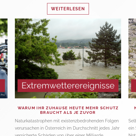
WEITERLESEN
R
WARUM IHR ZUHAUSE HEUTE MEHR SCHUTZ
BRAUCHT ALS JE ZUVOR
Naturkatastrophen mit existenzbedrohenden Folgen
Sel
verursachen in Österreich im Durchschnitt jedes Jahr
ein
.
versicherte Schäden von über einer Milliarde…
Not