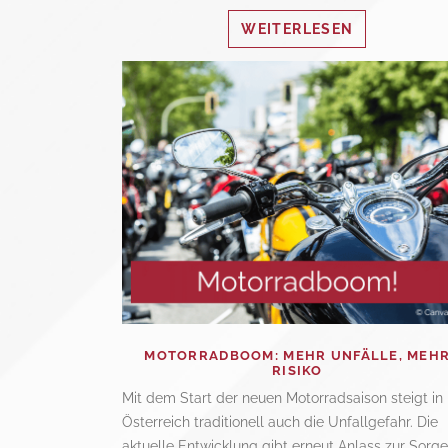
WEITERLESEN
MOTORRADBOOM: MEHR UNFÄLLE, MEH
RISIKO
Mit dem Start der neuen Motorradsaison steigt in
Österreich traditionell auch die Unfallgefahr. Die
aktuelle Entwicklung gibt erneut Anlass zur Sorge