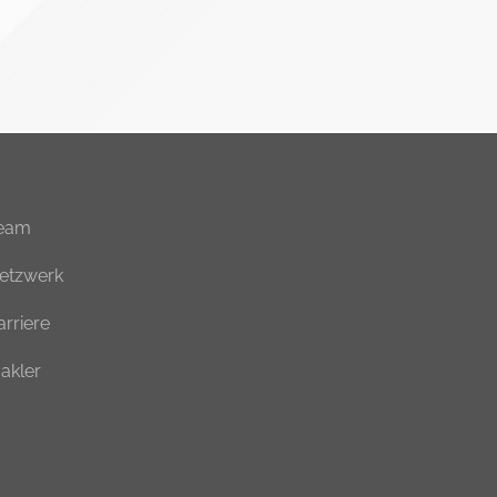
eam
etzwerk
arriere
akler