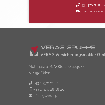
+43 1 370 26 16 – 
p.gertner@verag.
Muthgasse 28/2.Stock (Stiege 1)
A-1190 Wien
+43 1 370 26 16
+43 1 370 26 16 20
office@verag.at