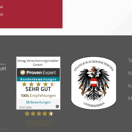
44
at
T
N
K
M
58
Bewertungen auf
ProvenExpert.com
Verag Versicherungsmakler GmbH