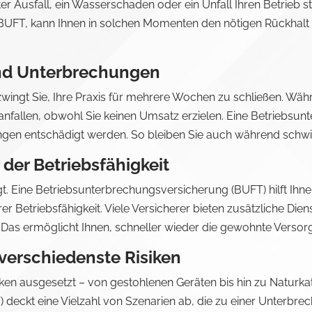
r Ausfall, ein Wasserschaden oder ein Unfall Ihren Betrieb s
UFT, kann Ihnen in solchen Momenten den nötigen Rückhalt b
rend Unterbrechungen
ll zwingt Sie, Ihre Praxis für mehrere Wochen zu schließen. Wä
anfallen, obwohl Sie keinen Umsatz erzielen. Eine Betriebsu
ungen entschädigt werden. So bleiben Sie auch während schwieri
der Betriebsfähigkeit
agt. Eine Betriebsunterbrechungsversicherung (BUFT) hilft Ihnen
er Betriebsfähigkeit. Viele Versicherer bieten zusätzliche D
. Das ermöglicht Ihnen, schneller wieder die gewohnte Versorg
erschiedenste Risiken
Risiken ausgesetzt – von gestohlenen Geräten bis hin zu Naturk
deckt eine Vielzahl von Szenarien ab, die zu einer Unterbrec