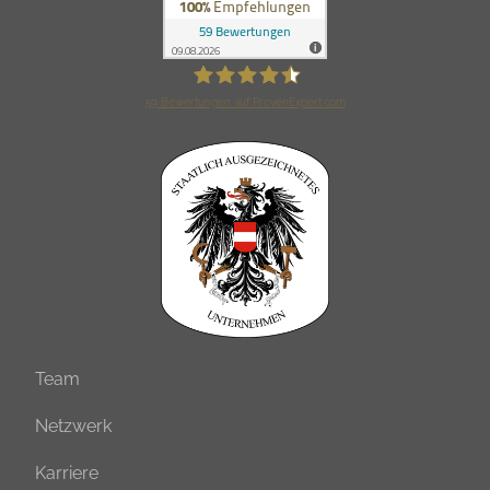
59
Bewertungen auf ProvenExpert.com
Verag Versicherungsmakler GmbH
Team
Netzwerk
Karriere