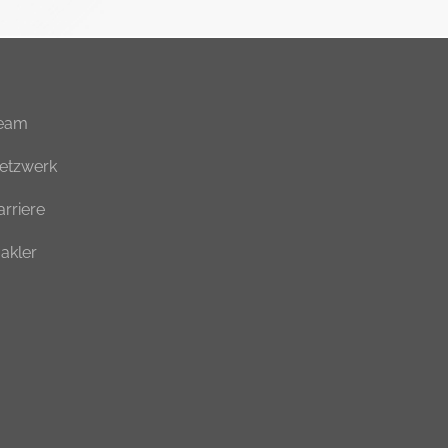
eam
etzwerk
arriere
akler