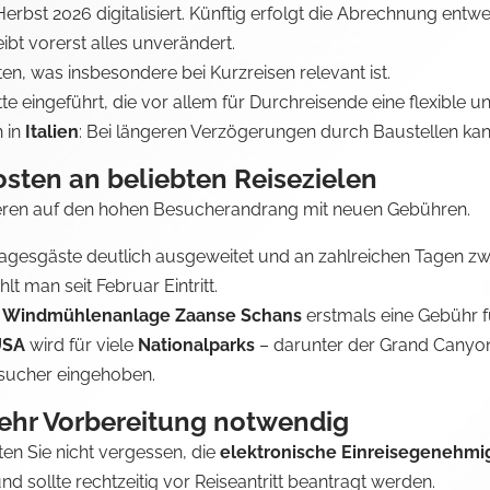
rbst 2026 digitalisiert. Künftig erfolgt die Abrechnung entw
bt vorerst alles unverändert.
ten, was insbesondere bei Kurzreisen relevant ist.
e eingeführt, die vor allem für Durchreisende eine flexible und
h in
Italien
: Bei längeren Verzögerungen durch Baustellen kann 
osten an beliebten Reisezielen
agieren auf den hohen Besucherandrang mit neuen Gebühren.
 Tagesgäste deutlich ausgeweitet und an zahlreichen Tagen zw
lt man seit Februar Eintritt.
e
Windmühlenanlage Zaanse Schans
erstmals eine Gebühr f
USA
wird für viele
Nationalparks
– darunter der Grand Canyon
esucher eingehoben.
ehr Vorbereitung notwendig
ten Sie nicht vergessen, die
elektronische Einreisegenehm
d sollte rechtzeitig vor Reiseantritt beantragt werden.