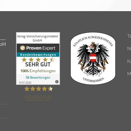
T
N
K
M
58
Bewertungen auf
ProvenExpert.com
Verag Versicherungsmakler GmbH