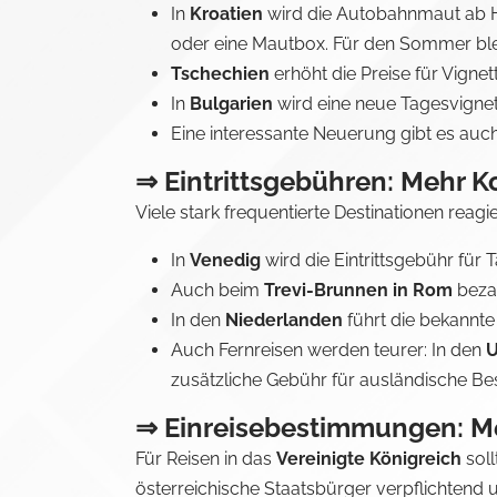
In
Kroatien
wird die Autobahnmaut ab He
oder eine Mautbox. Für den Sommer blei
Tschechien
erhöht die Preise für Vignet
In
Bulgarien
wird eine neue Tagesvignett
Eine interessante Neuerung gibt es auc
⇒ Eintrittsgebühren: Mehr K
Viele stark frequentierte Destinationen re
In
Venedig
wird die Eintrittsgebühr für
Auch beim
Trevi-Brunnen in Rom
bezah
In den
Niederlanden
führt die bekannt
Auch Fernreisen werden teurer: In den
zusätzliche Gebühr für ausländische B
⇒ Einreisebestimmungen: M
Für Reisen in das
Vereinigte Königreich
soll
österreichische Staatsbürger verpflichtend un