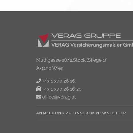
Muthgasse 28/2.Stock (Stiege 1)
A-1190 Wien
+43 1 370 26 16
+43 1 370 26 16 20
office@verag.at
ANMELDUNG ZU UNSEREM NEWSLETTER