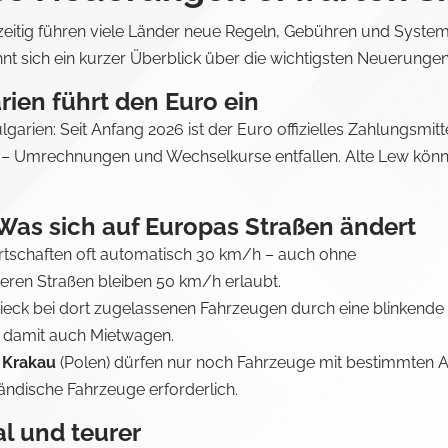
hzeitig führen viele Länder neue Regeln, Gebühren und Syste
ohnt sich ein kurzer Überblick über die wichtigsten Neuerungen
rien führt den Euro ein
garien: Seit Anfang 2026 ist der Euro offizielles Zahlungsmitte
t – Umrechnungen und Wechselkurse entfallen. Alte Lew kön
Was sich auf Europas Straßen ändert
Ortschaften oft automatisch 30 km/h – auch ohne
eren Straßen bleiben 50 km/h erlaubt.
ieck bei dort zugelassenen Fahrzeugen durch eine blinkende
ft damit auch Mietwagen.
n
Krakau
(Polen) dürfen nur noch Fahrzeuge mit bestimmten A
sländische Fahrzeuge erforderlich.
al und teurer