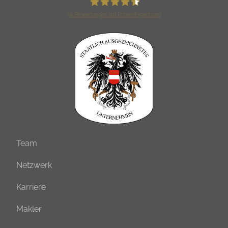
58
Bewertungen auf ProvenExpert.com
Verag Versicherungsmakler GmbH
Team
Netzwerk
Karriere
Makler