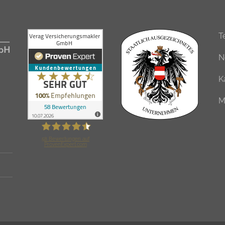
T
N
K
M
58
Bewertungen auf
ProvenExpert.com
Verag Versicherungsmakler GmbH