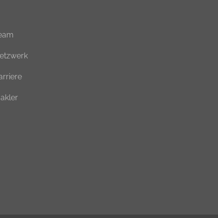
eam
etzwerk
arriere
akler